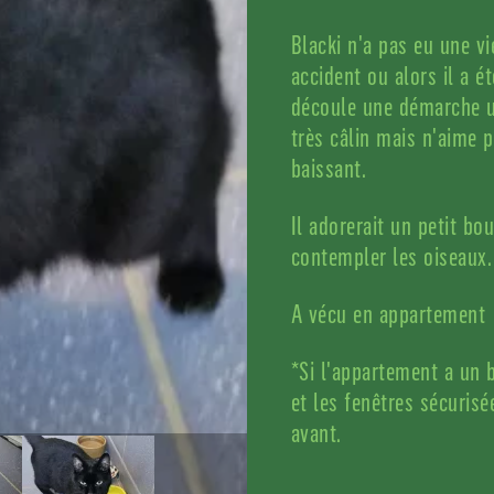
Blacki n'a pas eu une vi
accident ou alors il a 
découle une démarche u
très câlin mais n'aime p
baissant.
Il adorerait un petit bo
contempler les oiseaux.
A vécu en appartement
*Si l'appartement a un 
et les fenêtres sécurisé
avant.