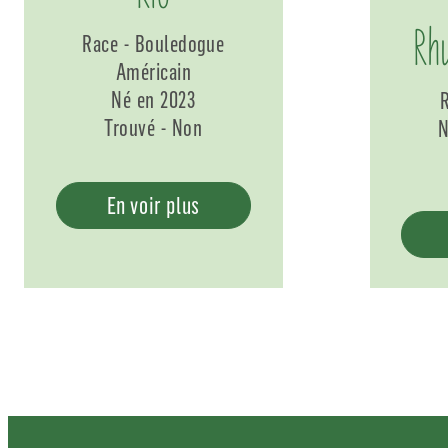
Rh
Race - Bouledogue
Américain
Né en 2023
R
Trouvé - Non
N
En voir plus