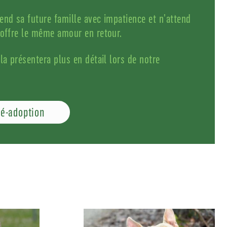
end sa future famille avec impatience et n’attend
 offre le même amour en retour.
la présentera plus en détail lors de notre
ré-adoption