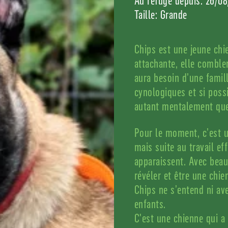
Au refuge depuis: 26/0
Taille: Grande
Chips est une jeune chi
attachante, elle combler
aura besoin d’une famil
cynologiques et si poss
autant mentalement qu
Pour le moment, c’est u
mais suite au travail ef
apparaissent. Avec beau
révéler et être une chie
Chips ne s’entend ni ave
enfants.
C'est une chienne qui a 