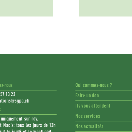
ez-nous
Qui sommes-nous ?
57 13 23
Faire un don
ations@sgpa.ch
Ils vous attendent
s
Nos services
 uniquement sur rdv.
t Nac's: tous les jours de 13h
Nos actualités
auf le jeudi et le week-end