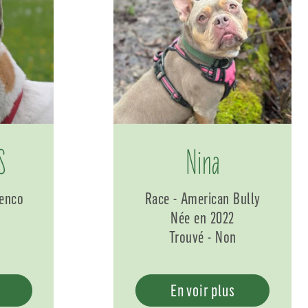
S
Nina
denco
Race - American Bully
Née en 2022
Trouvé - Non
En voir plus