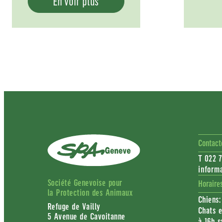
En voir plus
Contact
T 022 7
inform
Société Genevoise pour
Horaire
la Protection des Animaux
Chiens:
Refuge de Vailly
Chats e
5 Avenue de Cavoitanne
à 16h s