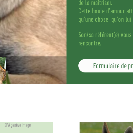
de la maîtriser.
Cette boule d’amour att
qu’une chose, qu’on lui
Son/sa référent(e) vous 
rencontre.
Formulaire de p