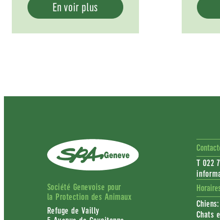
En voir plus
Contact
T 022 7
inform
Société Genevoise pour
Horaire
la Protection des Animaux
Chiens:
Refuge de Vailly
Chats e