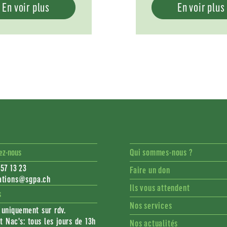
En voir plus
En voir plus
ez-nous
Qui sommes-nous ?
57 13 23
Faire un don
ations@sgpa.ch
Ils vous attendent
s
Nos services
 uniquement sur rdv.
t Nac's: tous les jours de 13h
Nos actualités