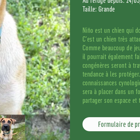
Au refuge depuis: 24/0
Taille: Grande
Niño est un chien qui do
C'est un chien très atta
Comme beaucoup de jeun
il pourrait également fa
congénères seront à trav
tendance à les protéger
connaissances cynologiq
sera à placer dans un f
partager son espace et 
Formulaire de p