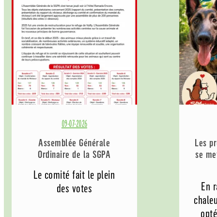
09-07-2026
Assemblée Générale
Les p
Ordinaire de la SGPA
se met
Le comité fait le plein
En r
des votes
chaleu
opté